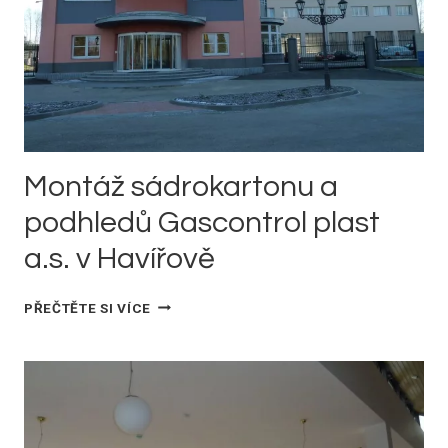
Montáž sádrokartonu a
podhledů Gascontrol plast
a.s. v Havířově
MONTÁŽ
PŘEČTĚTE SI VÍCE
SÁDROKARTONU
A
PODHLEDŮ
GASCONTROL
PLAST
A.S.