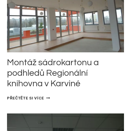
V
HAVÍŘOVĚ
Montáž sádrokartonu a
podhledů Regionální
knihovna v Karviné
MONTÁŽ
PŘEČTĚTE SI VÍCE
SÁDROKARTONU
A
PODHLEDŮ
REGIONÁLNÍ
KNIHOVNA