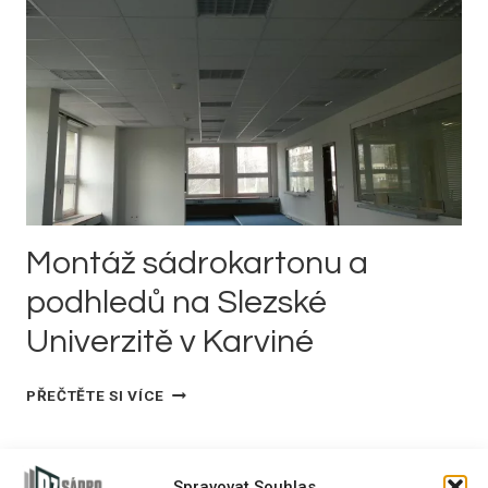
V
KARVINÉ
Montáž sádrokartonu a
podhledů na Slezské
Univerzitě v Karviné
MONTÁŽ
PŘEČTĚTE SI VÍCE
SÁDROKARTONU
A
PODHLEDŮ
Navigace
Předchozí
1
2
NA
Spravovat Souhlas