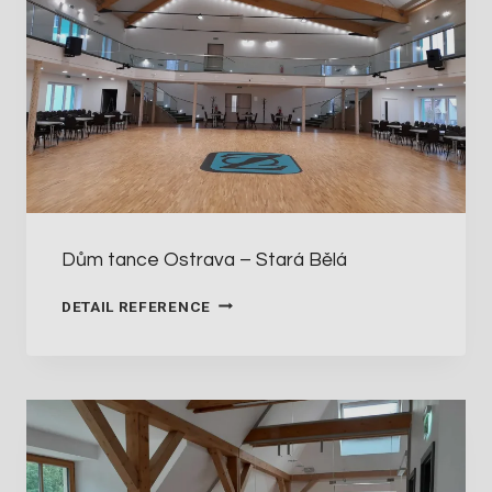
Dům tance Ostrava – Stará Bělá
D
DETAIL REFERENCE
Ů
M
T
A
N
C
E
O