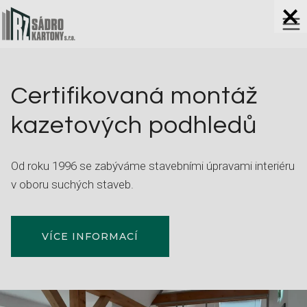
Přeskočit
na
obsah
Certifikovaná montáž
kazetových podhledů
Od roku 1996 se zabýváme stavebními úpravami interiéru
v oboru suchých staveb.
VÍCE INFORMACÍ