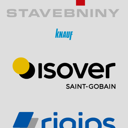
A
R
T
O
N
Ů
A
J
A
K
J
E
O
P
R
A
V
I
T