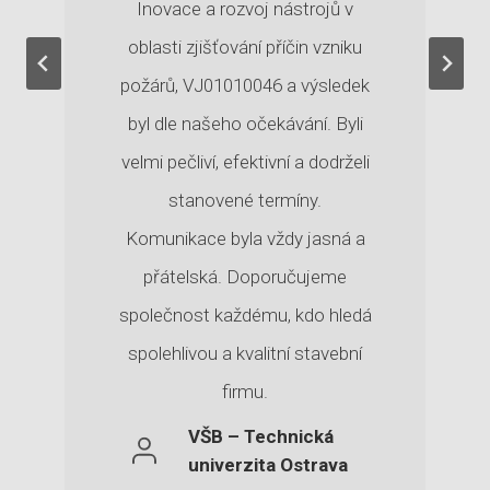
Inovace a rozvoj nástrojů v
Y
S
oblasti zjišťování příčin vzniku
T
požárů, VJ01010046 a výsledek
É
M
byl dle našeho očekávání. Byli
W
A
velmi pečliví, efektivní a dodrželi
L
stanovené termíny.
L
P
Komunikace byla vždy jasná a
A
N
přátelská. Doporučujeme
E
společnost každému, kdo hledá
L
C
spolehlivou a kvalitní stavební
E
C
firmu.
O
P
VŠB – Technická
H
univerzita Ostrava
O