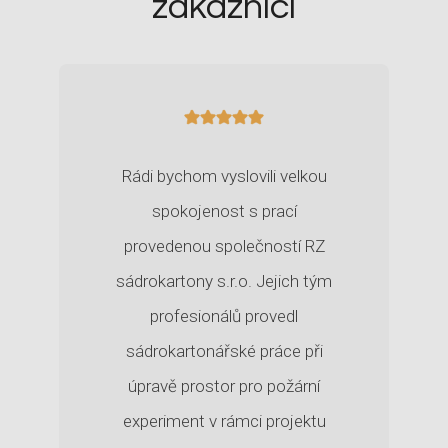
zákazníci
Ú
P
R
A
V
Y
K
I
N
Rádi bychom vyslovili velkou
O
spokojenost s prací
S
Á
provedenou společností RZ
L
U
sádrokartony s.r.o. Jejich tým
K
profesionálů provedl
A
R
sádrokartonářské práce při
V
I
úpravě prostor pro požární
N
experiment v rámci projektu
Á
S