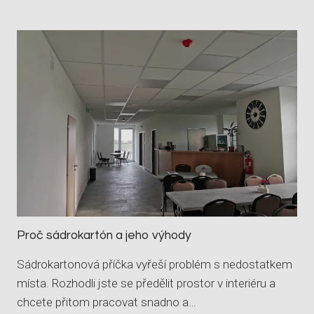
P
R
A
V
Y
N
E
O
P
R
A
V
I
T
E
L
Proč sádrokartón a jeho výhody
N
Ý
Sádrokartonová příčka vyřeší problém s nedostatkem
C
místa. Rozhodli jste se předělit prostor v interiéru a
H
S
chcete přitom pracovat snadno a…
Á