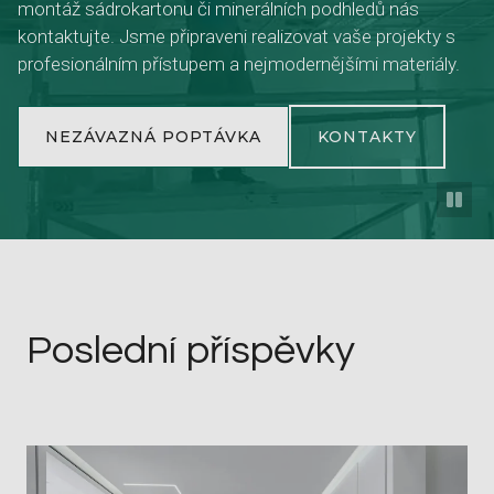
montáž sádrokartonu či minerálních podhledů nás
kontaktujte. Jsme připraveni realizovat vaše projekty s
profesionálním přístupem a nejmodernějšími materiály.
NEZÁVAZNÁ POPTÁVKA
KONTAKTY
Poslední příspěvky